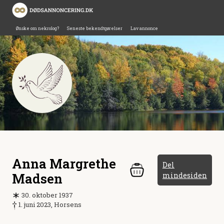
Ønske om nekrolog?
Seneste bekendtgørelser
Lav annonce
Anna Margrethe
Del
Madsen
mindesiden
30. oktober 1937
1. juni 2023, Horsens