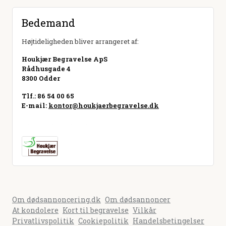
Bedemand
Højtideligheden bliver arrangeret af:
Houkjær Begravelse ApS
Rådhusgade 4
8300 Odder
Tlf.: 86 54 00 65
E-mail:
kontor@houkjaerbegravelse.dk
Besøg hjemmeside
Om dødsannoncering.dk
Om dødsannoncer
At kondolere
Kort til begravelse
Vilkår
Privatlivspolitik
Cookiepolitik
Handelsbetingelser