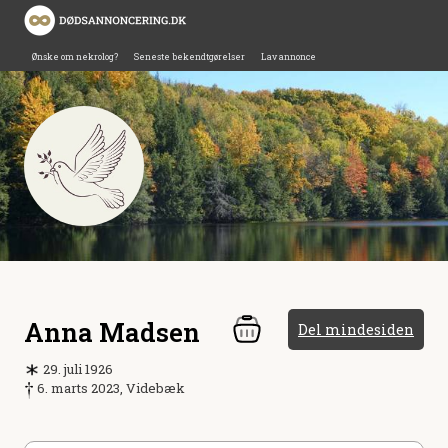
Ønske om nekrolog?
Seneste bekendtgørelser
Lav annonce
Anna Madsen
Del mindesiden
29. juli 1926
6. marts 2023, Videbæk