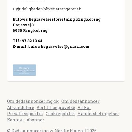
Højtideligheden bliver arrangeret af:
Bülows Begravelsesforretning Ringkøbing
Frejasvej 3
6950 Ringkøbing
Tlf.: 97 32 13 44
E-mail:
bulowbegravelse@gmail.com
Besøg hjemmeside
Om dødsannoncering.dk
Om dødsannoncer
At kondolere
Kort til begravelse
Vilkår
Privatlivspolitik
Cookiepolitik
Handelsbetingelser
Kontakt
Abonner
© Dødsannoncering v/ Nordic Funeral 2026