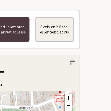
estil blomster
Skriv en hilsen
l privat adresse
eller tænd et lys
.00
el
+
−