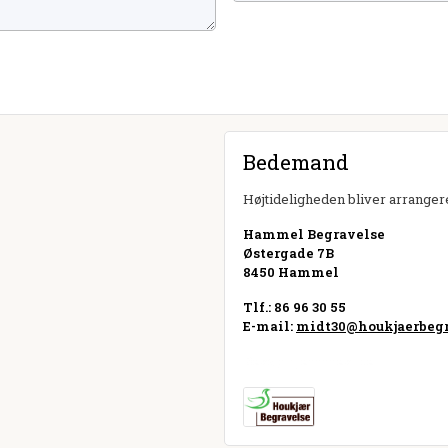
Bedemand
Højtideligheden bliver arrangere
Hammel Begravelse
Østergade 7B
8450 Hammel
Tlf.: 86 96 30 55
E-mail:
midt30@houkjaerbegr
Besøg hjemmeside