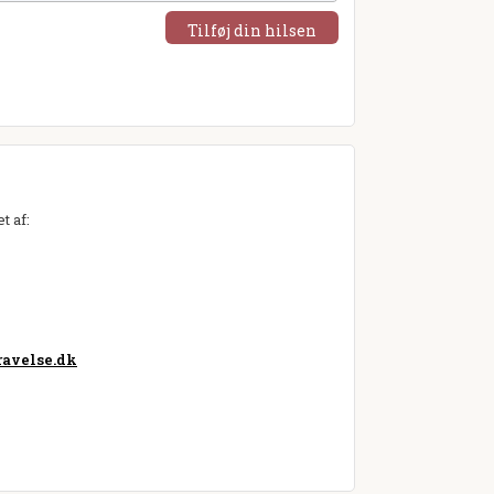
Tilføj din hilsen
t af:
avelse.dk