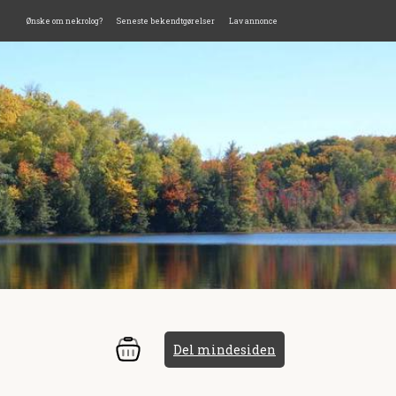
Ønske om nekrolog?
Seneste bekendtgørelser
Lav annonce
Del mindesiden