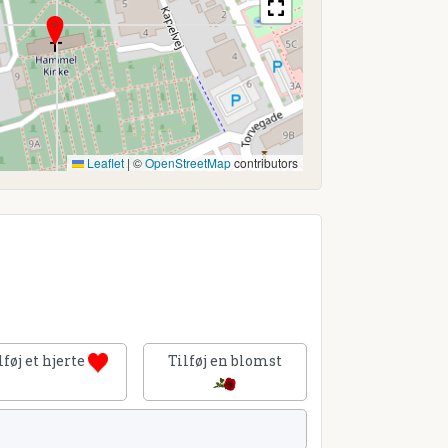
Leaflet
|
©
OpenStreetMap
contributors
lføj et hjerte
Tilføj en blomst