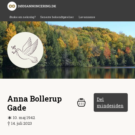
Ønske om nekrolog?
Seneste bekendtgørelser
Lav annonce
Anna Bollerup
Del
Gade
mindesiden
10. maj 1942
14. juli 2023