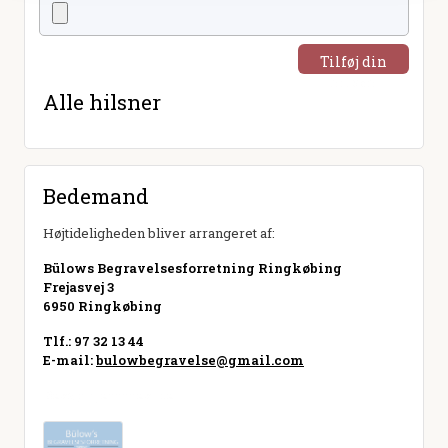
Tilføj din
hilsen
Alle hilsner
Bedemand
Højtideligheden bliver arrangeret af:
Bülows Begravelsesforretning Ringkøbing
Frejasvej 3
6950 Ringkøbing
Tlf.: 97 32 13 44
E-mail:
bulowbegravelse@gmail.com
Besøg hjemmeside