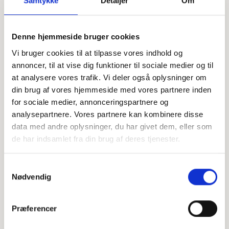
Samtykke
Detaljer
Om
Offentligtgjort i Dagbladet Ringkøbing-
Se flere
Denne hjemmeside bruger cookies
Skjern d. 24. juli 2023
Vi bruger cookies til at tilpasse vores indhold og
annoncer, til at vise dig funktioner til sociale medier og til
Højtideligheden
at analysere vores trafik. Vi deler også oplysninger om
din brug af vores hjemmeside med vores partnere inden
Torsdag
d. 20. juli 2023 kl. 13.30
for sociale medier, annonceringspartnere og
Skjern kirke
analysepartnere. Vores partnere kan kombinere disse
data med andre oplysninger, du har givet dem, eller som
+
de har indsamlet fra din brug af deres tjenester.
−
Samtykkevalg
Nødvendig
Leaflet
|
©
OpenStreetMap
contributors
Præferencer