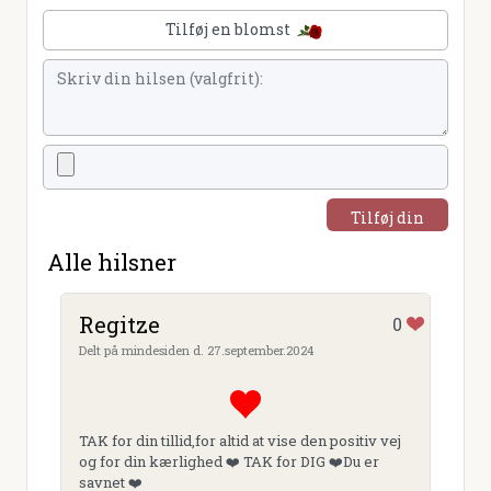
Tilføj en blomst
Tilføj din
hilsen
Alle hilsner
Regitze
0
Delt på mindesiden d. 27.september.2024
TAK for din tillid,for altid at vise den positiv vej
og for din kærlighed ❤️ TAK for DIG ❤️Du er
savnet ❤️