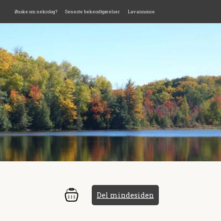
Ønske om nekrolog?
Seneste bekendtgørelser
Lav annonce
Del mindesiden