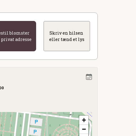
estil blomster
Skriv en hilsen
l privat adresse
eller tænd et lys
.00
+
−