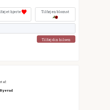
lføj et hjerte
Tilføj en blomst
Tilføj din hilsen
t af:
 Ryevad