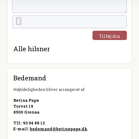
Tilføj din
hilsen
Alle hilsner
Bedemand
Højtideligheden bliver arrangeret af:
Betina Pape
Torvet 19
8500 Grenaa
Tlf.: 93 94 88 12
E-mail:
bedemand@betinapape.dk