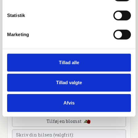
Statistik
Personlig hilsen
Marketing
Sammen kan vi mindes Aksel Gunner Bachmann. Du kan
tænde et lys, skrive et mindeord,
dele billeder og video eller blot sende et hjerte eller en
rose
Tillad alle
Tillad valgte
Tænd et lys
Afvis
Tilføj et hjerte
Tilføj en blomst