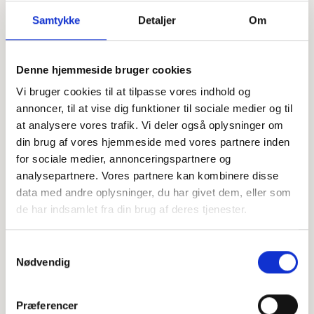
Samtykke
Detaljer
Om
Offentligtgjort i Din Avis Norddjurs
Se flere
(sammenlægning af Folkebladet Norddjurs
Denne hjemmeside bruger cookies
og Grenaabladet) d. 27. december 2023
Vi bruger cookies til at tilpasse vores indhold og
annoncer, til at vise dig funktioner til sociale medier og til
at analysere vores trafik. Vi deler også oplysninger om
Højtideligheden
din brug af vores hjemmeside med vores partnere inden
Lørdag
d. 23. december 2023 kl. 12.30
for sociale medier, annonceringspartnere og
analysepartnere. Vores partnere kan kombinere disse
Ørum Kirke
data med andre oplysninger, du har givet dem, eller som
Åbrovej 38A, 8586 Ørum Djurs
de har indsamlet fra din brug af deres tjenester.
+
Samtykkevalg
−
Nødvendig
Præferencer
Leaflet
|
©
OpenStreetMap
contributors