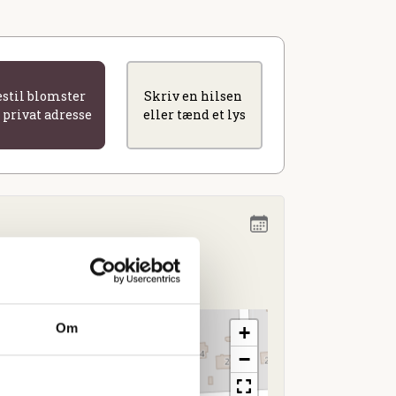
estil blomster
Skriv en hilsen
l privat adresse
eller tænd et lys
4.00
Om
+
−