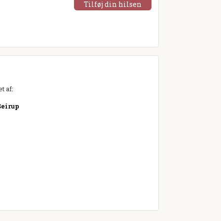
Tilføj din hilsen
t af:
Seirup