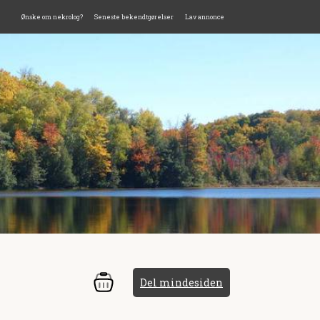
Ønske om nekrolog?
Seneste bekendtgørelser
Lav annonce
Del mindesiden