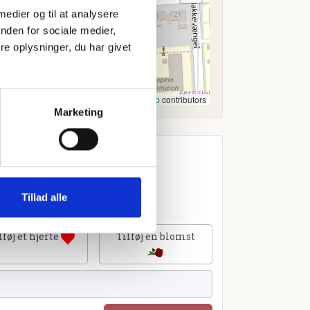
 medier og til at analysere
nden for sociale medier,
e oplysninger, du har givet
Leaflet
|
©
OpenStreetMap
contributors
Marketing
Tillad alle
lføj et hjerte
Tilføj en blomst