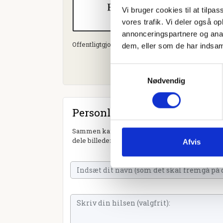
Vi bruger cookies til at tilpas
vores trafik. Vi deler også 
annonceringspartnere og anal
Offentligtgjort i Villabyerne d. 1. marts 2023
dem, eller som de har indsaml
Samtykkevalg
Nødvendig
Personlig hilsen
Sammen kan vi mindes Aase Thaning Lund. Du ka
dele billeder og video eller blot sende et hjerte 
Afvis