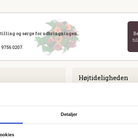
stilling og sørge for udbringningen.
B
ti
 9756 0207.
Højtideligheden
Fredag
d. 3. marts 2023 kl. 1
Vangede Kirke
Detaljer
ookies