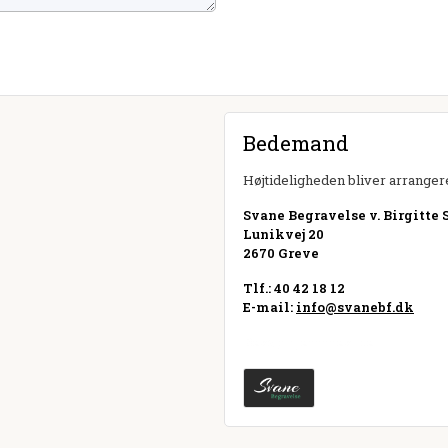
Bedemand
Højtideligheden bliver arrangere
Svane Begravelse v. Birgitte 
Lunikvej 20
2670 Greve
Tlf.: 40 42 18 12
E-mail:
info@svanebf.dk
Besøg hjemmeside