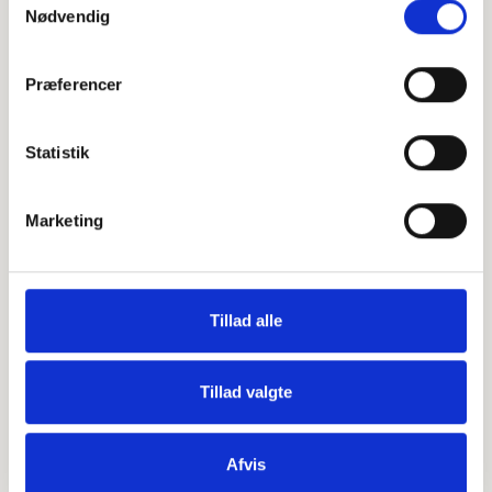
Blomstermarken 62, 9000 Aalborg
Nødvendig
+
Præferencer
−
Statistik
Leaflet
|
©
OpenStreetMap
contributors
Marketing
Personlig hilsen
Tillad alle
Sammen kan vi mindes Aase Schou. Du kan tænde et lys,
skrive et mindeord,
dele billeder og video eller blot sende et hjerte eller en
rose
Tillad valgte
Afvis