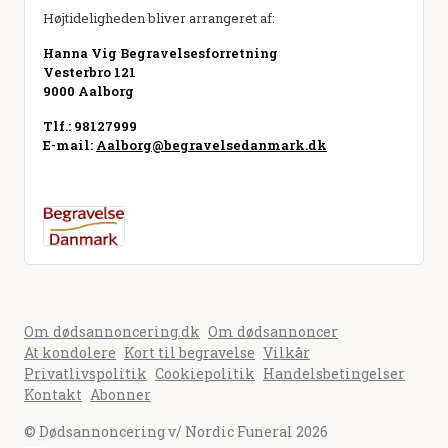
Højtideligheden bliver arrangeret af:
Hanna Vig Begravelsesforretning
Vesterbro 121
9000 Aalborg
Tlf.: 98127999
E-mail:
Aalborg@begravelsedanmark.dk
Besøg hjemmeside
Om dødsannoncering.dk
Om dødsannoncer
At kondolere
Kort til begravelse
Vilkår
Privatlivspolitik
Cookiepolitik
Handelsbetingelser
Kontakt
Abonner
© Dødsannoncering v/ Nordic Funeral 2026