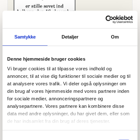
Samtykke
Detaljer
Om
Denne hjemmeside bruger cookies
Vi bruger cookies til at tilpasse vores indhold og
annoncer, til at vise dig funktioner til sociale medier og til
at analysere vores trafik. Vi deler også oplysninger om
Offentligtgjort i Nordjyske d. 20. december 2023
din brug af vores hjemmeside med vores partnere inden
for sociale medier, annonceringspartnere og
analysepartnere. Vores partnere kan kombinere disse
Højtideligheden
data med andre oplysninger, du har givet dem, eller som
de har indsamlet fra din brug af deres tjenester.
Lørdag
d. 6. januar 2024 kl. 12.30
Søndre Kapel, Aalborg
Samtykkevalg