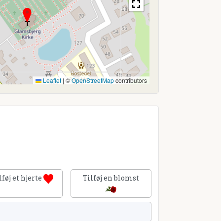
Leaflet
|
©
OpenStreetMap
contributors
lføj et hjerte
Tilføj en blomst