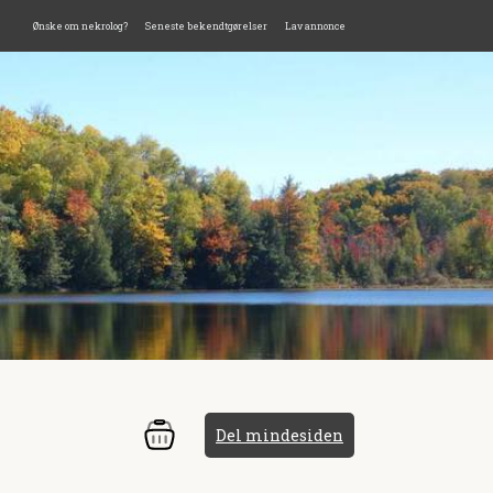
Ønske om nekrolog?
Seneste bekendtgørelser
Lav annonce
Del mindesiden