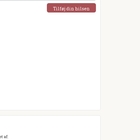
Tilføj din hilsen
t af: