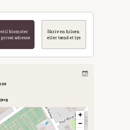
estil blomster
Skriv en hilsen
l privat adresse
eller tænd et lys
3.00
jerg
+
−