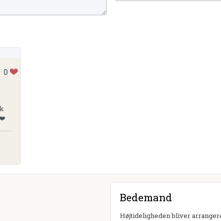
0
sk
❤️
Bedemand
Højtideligheden bliver arrangere