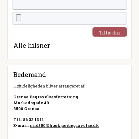
Tilføj din
hilsen
Alle hilsner
Bedemand
Højtideligheden bliver arrangeret af:
Grenaa Begravelsesforretning
Markedsgade 49
8500 Grenaa
Tlf.: 86 32 13 11
E-mail:
midt50@houkjaerbegravelse.dk
Besøg hjemmeside