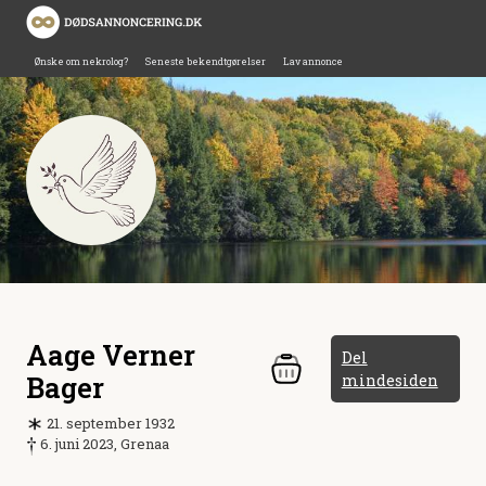
Ønske om nekrolog?
Seneste bekendtgørelser
Lav annonce
Aage Verner
Del
Bager
mindesiden
21. september 1932
6. juni 2023, Grenaa