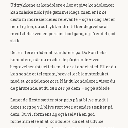
Udtrykkene at kondolere eller at give kondolencer
kan måske nok lyde gammeldags, men er ikke
desto mindre særdeles relevante – også i dag. Det er
nemlig her, du udtrykker din tilkendegivelse af
medfølelse ved en persons bortgang, og så er det god
skik.
Der er flere måder at kondolere på. Du kan f.eks.
kondolere, når du møder de pårørende – ved
begravelsen/bisættelsen eller et andet sted. Eller du
kan sende et telegram, brev eller blomsterbuket
med et kondolencekort. Når du kondolerer, viser du
de pårørende, at du tænker på dem – og på afdøde.
Langt de fleste sætter stor pris på at blive mødt i
deres sorg og vil blive rørt over, at andre tænker på
dem. Du vil formentlig også selv få en god
fornemmelse af at kondolere, da det at udvise