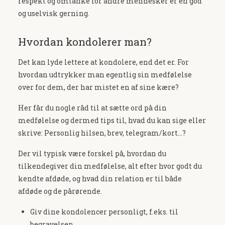
respekt og omtanke for andre mennesker er en god
og uselvisk gerning.
Hvordan kondolerer man?
Det kan lyde lettere at kondolere, end det er. For
hvordan udtrykker man egentlig sin medfølelse
over for dem, der har mistet en af sine kære?
Her får du nogle råd til at sætte ord på din
medfølelse og dermed tips til, hvad du kan sige eller
skrive: Personlig hilsen, brev, telegram/kort...?
Der vil typisk være forskel på, hvordan du
tilkendegiver din medfølelse, alt efter hvor godt du
kendte afdøde, og hvad din relation er til både
afdøde og de pårørende.
Giv dine kondolencer personligt, f.eks. til
begravelsen.