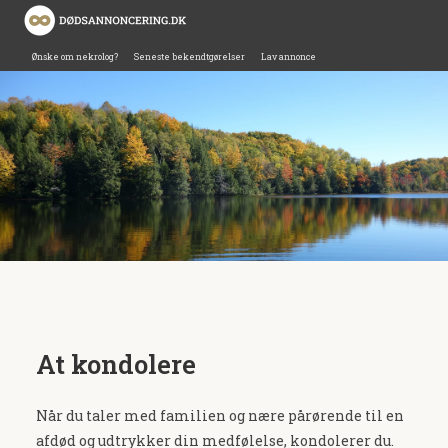
Ønske om nekrolog?
Seneste bekendtgørelser
Lav annonce
At kondolere
Når du taler med familien og nære pårørende til en
afdød og udtrykker din medfølelse, kondolerer du.