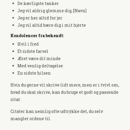
De kærligste tanker
Jeg vil aldrig glemme dig, [Navn]
Jeg er her altid for jer
Jeg vil altid bære dig i mit hjerte
Kondolencer fra bekendt:
Hvil i fred
Et sidste farvel
Æret være dit minde
Med venlig deltagelse
En sidste hilsen
Hvis du gerne vil skrive lidt mere, men er i tvivl om,
hvad du skal skrive, kan du bruge et godt og passende
citat.
Citater kan nemlig ofte udtrykke det, du selv
mangler ordene til.