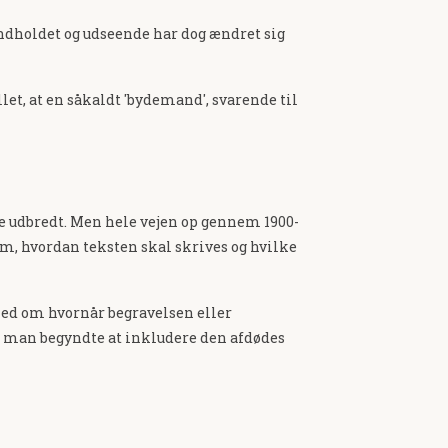
Indholdet og udseende har dog ændret sig
let, at en såkaldt 'bydemand', svarende til
re udbredt. Men hele vejen op gennem 1900-
om, hvordan teksten skal skrives og hvilke
sked om hvornår begravelsen eller
 at man begyndte at inkludere den afdødes