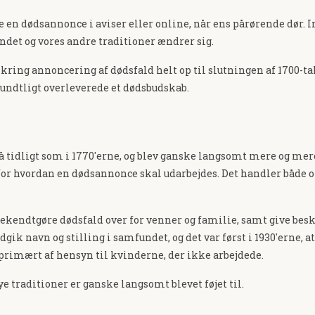
e en dødsannonce i aviser eller online, når ens pårørende dør. 
t og vores andre traditioner ændrer sig.
ring annoncering af dødsfald helt op til slutningen af 1700-tal
mundtligt overleverede et dødsbudskab.
så tidligt som i 1770'erne, og blev ganske langsomt mere og me
r for hvordan en dødsannonce skal udarbejdes. Det handler både 
t bekendtgøre dødsfald over for venner og familie, samt give be
dgik navn og stilling i samfundet, og det var først i 1930'erne,
k primært af hensyn til kvinderne, der ikke arbejdede.
e traditioner er ganske langsomt blevet føjet til.