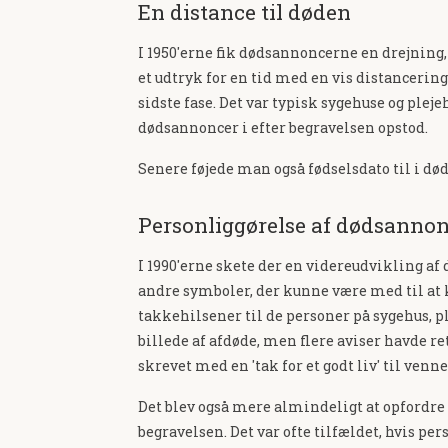
En distance til døden
I 1950'erne fik dødsannoncerne en drejning, så
et udtryk for en tid med en vis distancering
sidste fase. Det var typisk sygehuse og plej
dødsannoncer i efter begravelsen opstod.
Senere føjede man også fødselsdato til i dø
Personliggørelse af dødsanno
I 1990'erne skete der en videreudvikling af 
andre symboler, der kunne være med til at ka
takkehilsener til de personer på sygehus, pl
billede af afdøde, men flere aviser havde r
skrevet med en 'tak for et godt liv' til venn
Det blev også mere almindeligt at opfordre 
begravelsen. Det var ofte tilfældet, hvis pe