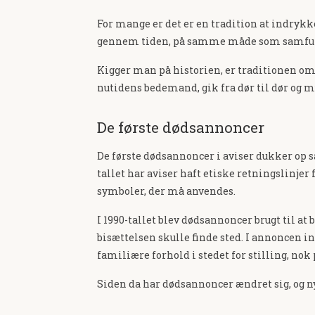
For mange er det er en tradition at indrykk
gennem tiden, på samme måde som samfunde
Kigger man på historien, er traditionen omk
nutidens bedemand, gik fra dør til dør og 
De første dødsannoncer
De første dødsannoncer i aviser dukker op 
tallet har aviser haft etiske retningslinje
symboler, der må anvendes.
I 1990-tallet blev dødsannoncer brugt til a
bisættelsen skulle finde sted. I annoncen in
familiære forhold i stedet for stilling, no
Siden da har dødsannoncer ændret sig, og ny