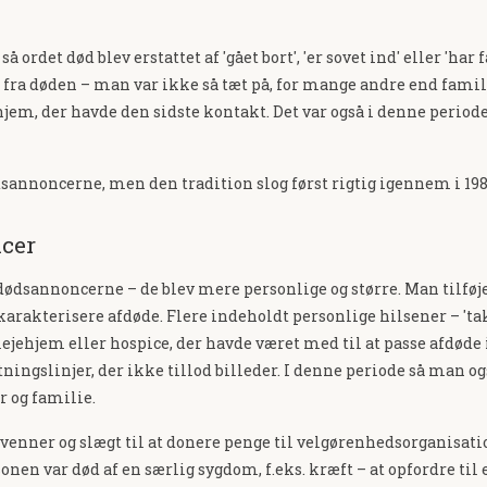
 ordet død blev erstattet af 'gået bort', 'er sovet ind' eller 'har
 fra døden – man var ikke så tæt på, for mange andre end familie
ehjem, der havde den sidste kontakt. Det var også i denne period
dsannoncerne, men den tradition slog først rigtig igennem i 198
ncer
dødsannoncerne – de blev mere personlige og større. Man tilføjed
rakterisere afdøde. Flere indeholdt personlige hilsener – 'tak fo
ejehjem eller hospice, der havde været med til at passe afdøde i 
etningslinjer, der ikke tillod billeder. I denne periode så man 
er og familie.
venner og slægt til at donere penge til velgørenhedsorganisation
rsonen var død af en særlig sygdom, f.eks. kræft – at opfordre t