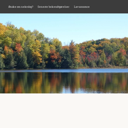
Ønske om nekrolog?
Seneste bekendtgørelser
Lav annonce