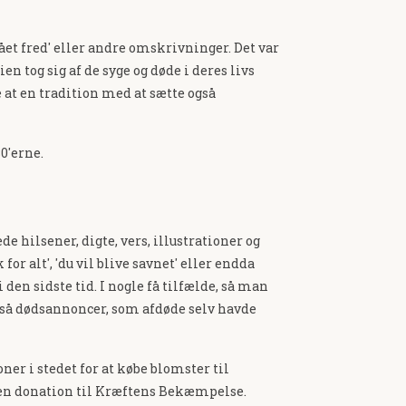
 fået fred' eller andre omskrivninger. Det var
n tog sig af de syge og døde i deres livs
e at en tradition med at sætte også
0'erne.
e hilsener, digte, vers, illustrationer og
r alt', 'du vil blive savnet' eller endda
den sidste tid. I nogle få tilfælde, så man
også dødsannoncer, som afdøde selv havde
er i stedet for at købe blomster til
il en donation til Kræftens Bekæmpelse.